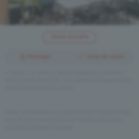
1
/
23
Visite virtuelle
Partager
Coup de coeur
A Ciboure , au 3ème et dernier étage sans ascenseur
d'une résidence récente, vous apprécierez l'agencement
de cet appartement en duplex.
Le bien se présente sur l'ouverture salon /salle à manger
avec accès à une terrasse vue RHUNE et une cuisine
ouverte parfaitement équipée.