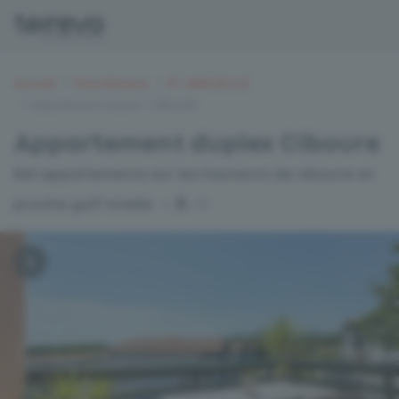
Accueil
Pays Basque
ST JEAN DE LUZ
Appartement duplex - CIBOURE
Appartement duplex Ciboure
Bel appartements sur les hauteurs de ciboure et
5
proche golf nivelle
x