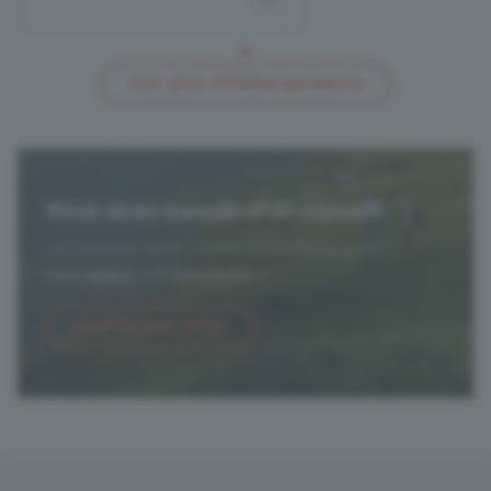
Voir plus d'hébergements
Vous avez besoin d'un conseil
Les équipes terreva sont disponilbles pour
répondre à vos questions.
Contactez-nous