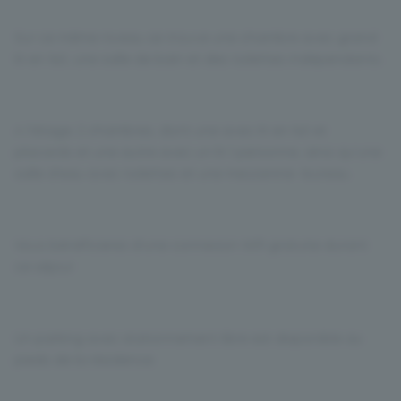
Sur ce même niveau se trouve une chambre avec grand
lit en 160, une salle de bain et des toilettes indépendants.
A l'étage, 2 chambres, dont une avec lit en 140 et
placards et une autre avec un lit 1 personne, ainsi qu'une
salle d'eau avec toilettes et une mezzanine- bureau.
Vous bénéficierez d'une connexion Wifi gratuite durant
ce séjour.
Un parking avec stationnement libre est disponible au
pieds de la résidence.