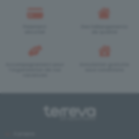
Paiement
Des hébergements
sécurisé
de qualité
Accompagnement pour
Annulation gratuite
l'organisation de vos
sous conditions
vacances
À propos