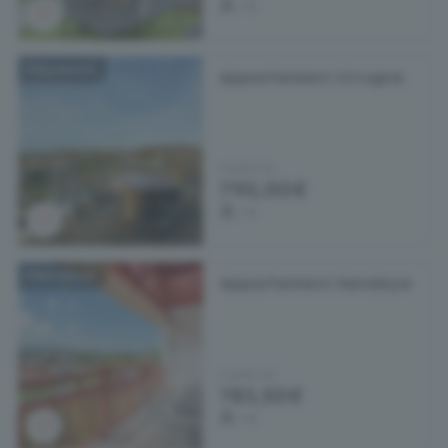
4
x
Hauteurs
Appartement Urrugne
A partir de
790,00€
4
x
Hauteurs
Appartement Hendaye
A partir de
783,50€
4
x