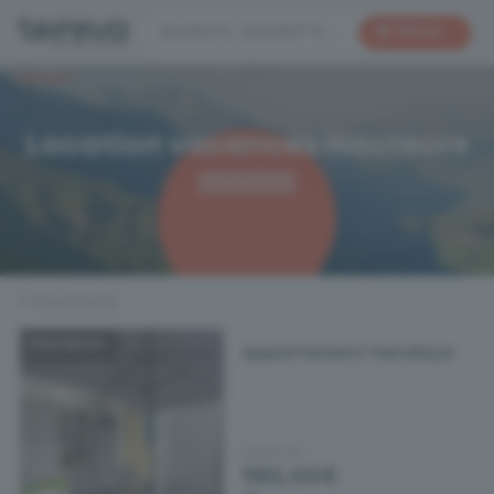
BIARRITZ, GOURETTE, ST JEAN DE LUZ, HENDAYE, CAUTERETS, LUZ SAINT SAUVEUR, BAREGES, LA MONGIE
Filtrer
Accueil
Location vacances Hauteurs
4 Résultat(s)
Hauteurs
Appartement Hendaye
A partir de
985,00€