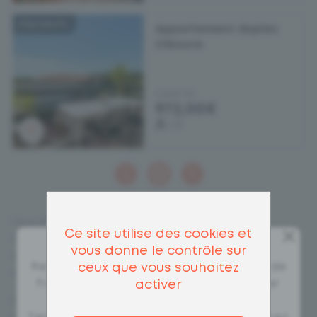
Hauteurs
Appartement duplex
Ciboure
A partir de
972,00€
5
x
1
Vous êtes surfeur et voulez arriver sur la plage en
×
Ce site utilise des cookies et
quelques pas? Vous avez envie de passer
vous donne le contrôle sur
d'inoubliables moments sur la plage au coucher du
Restez vigilants face aux tentatives de
ceux que vous souhaitez
soleil?
fraude. Les fraudeurs peuvent tenter
activer
d'usurper l'identité de la marque
Découvrez notre sélection de locations à proximité