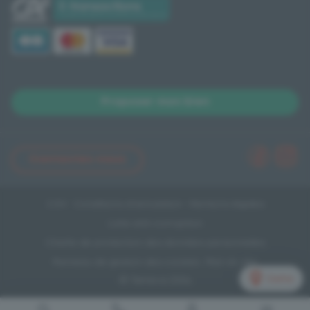
Proposer mon bien
Contactez-nous
CGV
Conditions d'annulation
Mentions légales
Lutte anti-corruption
Charte de protection des données personnelles
Panneau de gestion des cookies
Plan du site
Carte
© Terreva 2026
Liste